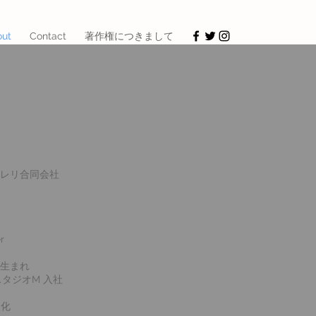
out
Contact
著作権につきまして
レリ合同会社
r
玉生まれ
株)スタジオM 入社
人化