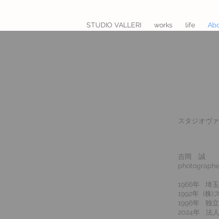
STUDIO VALLERI
works
life
Ab
スタジオヴァ
吉岡 誠
photographe
1966年 埼
​1992年 (
1996年 独立
2024年 法